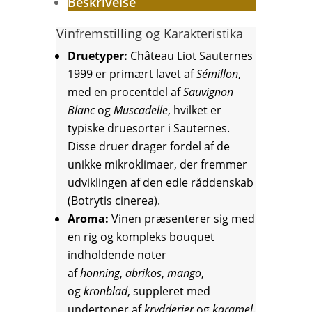
Beskrivelse
Vinfremstilling og Karakteristika
Druetyper:
Château Liot Sauternes
1999 er primært lavet af
Sémillon
,
med en procentdel af
Sauvignon
Blanc
og
Muscadelle
, hvilket er
typiske druesorter i Sauternes.
Disse druer drager fordel af de
unikke mikroklimaer, der fremmer
udviklingen af den edle råddenskab
(Botrytis cinerea).
Aroma:
Vinen præsenterer sig med
en rig og kompleks bouquet
indholdende noter
af
honning
,
abrikos
,
mango
,
og
kronblad
, suppleret med
undertoner af
krydderier
og
karamel
.