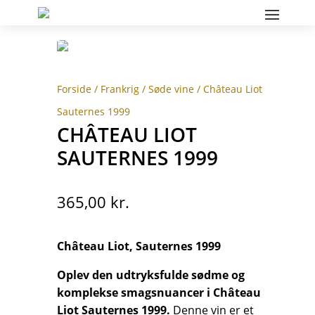
Forside
/
Frankrig
/
Søde vine
/ Château Liot
Sauternes 1999
CHÂTEAU LIOT
SAUTERNES 1999
365,00
kr.
Château Liot, Sauternes 1999
Oplev den udtryksfulde sødme og
komplekse smagsnuancer i Château
Liot Sauternes 1999.
Denne vin er et