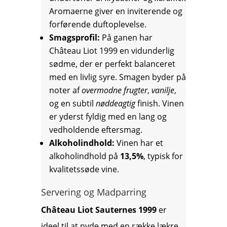
Aromaerne giver en inviterende og
forførende duftoplevelse.
Smagsprofil:
På ganen har
Château Liot 1999 en vidunderlig
sødme, der er perfekt balanceret
med en livlig syre. Smagen byder på
noter af
overmodne frugter
,
vanilje
,
og en subtil
nøddeagtig
finish. Vinen
er yderst fyldig med en lang og
vedholdende eftersmag.
Alkoholindhold:
Vinen har et
alkoholindhold på
13,5%
, typisk for
kvalitetssøde vine.
Servering og Madparring
Château Liot Sauternes 1999
er
ideel til at nyde med en række lækre