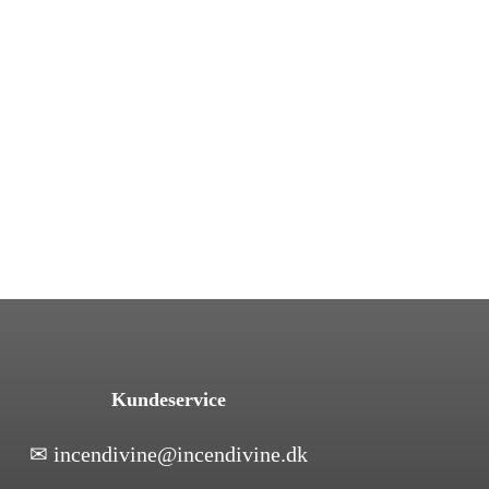
Kundeservice
✉
incendivine@incendivine.dk