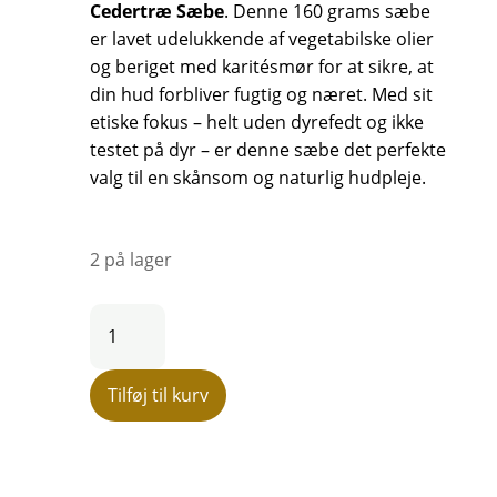
Cedertræ Sæbe
. Denne 160 grams sæbe
er lavet udelukkende af vegetabilske olier
og beriget med karitésmør for at sikre, at
din hud forbliver fugtig og næret. Med sit
etiske fokus – helt uden dyrefedt og ikke
testet på dyr – er denne sæbe det perfekte
valg til en skånsom og naturlig hudpleje.
2 på lager
Terra
Midi,
Provencalsk
Tilføj til kurv
Cedertræ
Sæbe