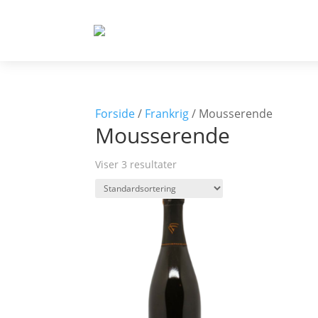
Forside
/
Frankrig
/ Mousserende
Mousserende
Viser 3 resultater