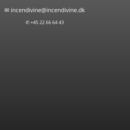
✉
incendivine@incendivine.dk
✆ +45 22 66 64 43